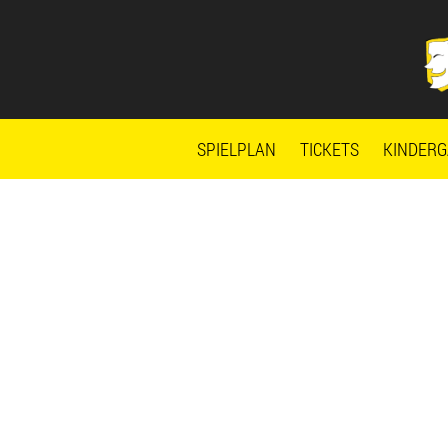
Zum
Skip
Inhalt
to
springen
content
SPIELPLAN
TICKETS
KINDERG