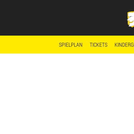
Zum
Skip
Inhalt
to
springen
content
SPIELPLAN
TICKETS
KINDERG