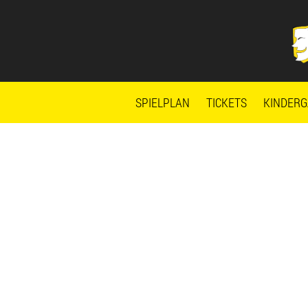
Zum
Skip
Inhalt
to
springen
content
SPIELPLAN
TICKETS
KINDERG